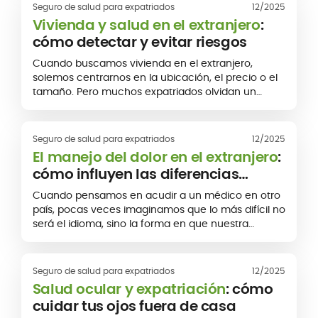
Seguro de salud para expatriados
12/2025
Vivienda y salud en el extranjero
:
cómo detectar y evitar riesgos
Cuando buscamos vivienda en el extranjero,
solemos centrarnos en la ubicación, el precio o el
tamaño. Pero muchos expatriados olvidan un
punto esencial: la calidad del alojamiento no es la
misma en todos los países, y puede tener un
impacto directo en la salud.
Seguro de salud para expatriados
12/2025
El manejo del dolor en el extranjero
:
cómo influyen las diferencias
culturales
Cuando pensamos en acudir a un médico en otro
país, pocas veces imaginamos que lo más difícil no
será el idioma, sino la forma en que nuestra
dolencia puede ser interpretada.
Seguro de salud para expatriados
12/2025
Salud ocular y expatriación
: cómo
cuidar tus ojos fuera de casa