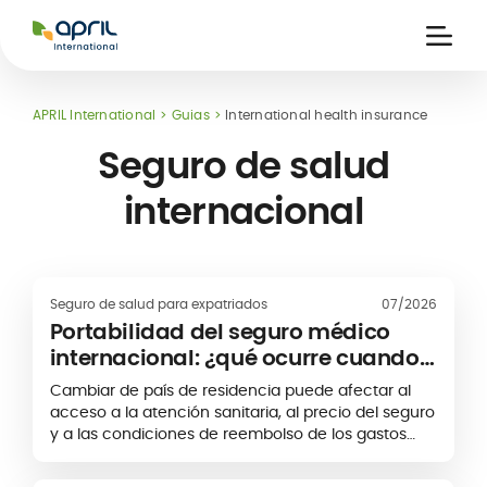
APRIL
International
Ouvri
la
naviga
APRIL International
Guias
International health insurance
Seguro de salud
internacional
nitarias
s
Seguro de salud para expatriados
07/2026
es
Portabilidad del seguro médico
internacional: ¿qué ocurre cuando
cambias de país?
Cambiar de país de residencia puede afectar al
acceso a la atención sanitaria, al precio del seguro
y a las condiciones de reembolso de los gastos
médicos. Para los expatriados y las personas con
movilidad internacional, la portabilidad del seguro