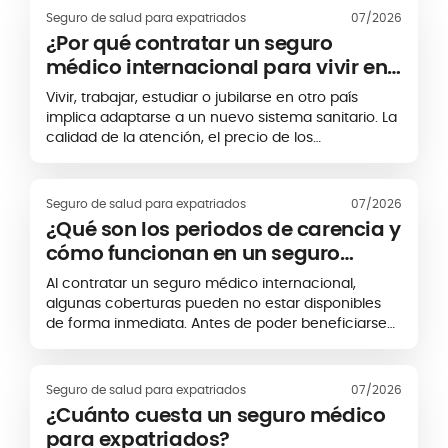
médico permite, en algunos casos, conservar o
Seguro de salud para expatriados
07/2026
adaptar una póliza existente. Sin embargo, esta
¿Por qué contratar un seguro
continuidad no es automática. Depende, entre
médico internacional para vivir en
otros factores, del nuevo país de residencia, de la
el extranjero?
zona geográfica de cobertura y de las condiciones
Vivir, trabajar, estudiar o jubilarse en otro país
establecidas por la aseguradora.
implica adaptarse a un nuevo sistema sanitario. La
calidad de la atención, el precio de los
tratamientos y las condiciones de acceso a los
centros médicos pueden variar
considerablemente de un destino a otro. Contratar
Seguro de salud para expatriados
07/2026
un seguro médico internacional permite proteger
¿Qué son los periodos de carencia y
tu salud y controlar mejor tus gastos médicos
cómo funcionan en un seguro
durante tu estancia en el extranjero.
médico internacional?
Al contratar un seguro médico internacional,
algunas coberturas pueden no estar disponibles
de forma inmediata. Antes de poder beneficiarse
de determinadas prestaciones, puede aplicarse un
periodo específico denominado
periodo de
carencia
o periodo de espera.
Seguro de salud para expatriados
07/2026
¿Cuánto cuesta un seguro médico
para expatriados?