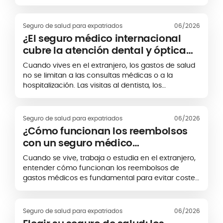
internacional. Sin embargo, vivir fuera de tu país
también implica enfrentarse a un sistema sanitario
diferente, con reglas, costes y condiciones de
Seguro de salud para expatriados
06/2026
acceso que pueden variar mucho de un destino a
¿El seguro médico internacional
otro.
cubre la atención dental y óptica
en el extranjero?
Cuando vives en el extranjero, los gastos de salud
no se limitan a las consultas médicas o a la
hospitalización. Las visitas al dentista, los
tratamientos dentales, las gafas, las lentillas o los
exámenes de la vista también pueden representar
un presupuesto importante, especialmente en
Seguro de salud para expatriados
06/2026
países donde la atención privada es cara.
¿Cómo funcionan los reembolsos
con un seguro médico
internacional?
Cuando se vive, trabaja o estudia en el extranjero,
entender cómo funcionan los reembolsos de
gastos médicos es fundamental para evitar costes
inesperados. Según el país, el tipo de atención
médica recibida y el nivel de cobertura
contratado, es posible que tengas que pagar los
Seguro de salud para expatriados
06/2026
gastos por adelantado y solicitar el reembolso