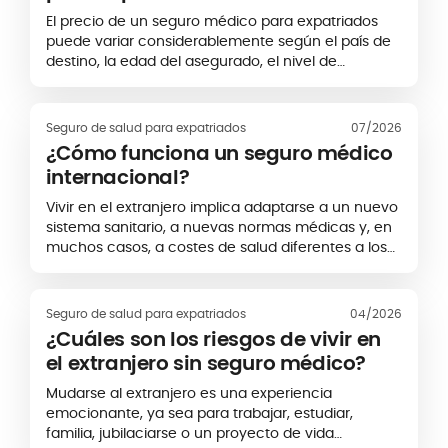
El precio de un seguro médico para expatriados
puede variar considerablemente según el país de
destino, la edad del asegurado, el nivel de
cobertura y las opciones incluidas en el contrato.
No existe, por tanto, una tarifa única aplicable a
todos los perfiles.
Seguro de salud para expatriados
07/2026
¿Cómo funciona un seguro médico
internacional?
Vivir en el extranjero implica adaptarse a un nuevo
sistema sanitario, a nuevas normas médicas y, en
muchos casos, a costes de salud diferentes a los
de tu país de origen. Un seguro médico
internacional está diseñado para ayudarte a
acceder a atención médica de calidad en el país
Seguro de salud para expatriados
04/2026
donde resides, y también en otros destinos si viajas
¿Cuáles son los riesgos de vivir en
o te desplazas con frecuencia.
el extranjero sin seguro médico?
Mudarse al extranjero es una experiencia
emocionante, ya sea para trabajar, estudiar,
familia, jubilaciarse o un proyecto de vida