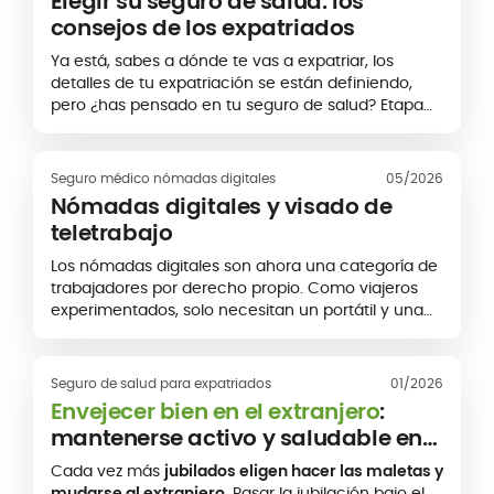
Elegir su seguro de salud: los
después, o beneficiarte del pago directo en
consejos de los expatriados
determinados centros sanitarios. Así funcionan
generalmente los reembolsos con un seguro
Ya está, sabes a dónde te vas a expatriar, los
médico internacional.
detalles de tu expatriación se están definiendo,
pero ¿has pensado en tu seguro de salud? Etapa
que no debes descuidar, elegir tu seguro de salud
te permitirá abordar tu nueva vida de expatriado
de manera más tranquila en caso de imprevistos.
Seguro médico nómadas digitales
05/2026
Nómadas digitales y visado de
teletrabajo
Los nómadas digitales son ahora una categoría de
trabajadores por derecho propio. Como viajeros
experimentados, solo necesitan un portátil y una
conexión a Internet para trabajar a distancia desde
cualquier país: en una playa...
Seguro de salud para expatriados
01/2026
Envejecer bien en el extranjero
:
mantenerse activo y saludable en
la expatriación
Cada vez más
jubilados eligen hacer las maletas y
mudarse al extranjero
. Pasar la jubilación bajo el