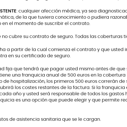
ISTENTE
: cualquier afección médica, ya sea diagnostica
mática, de la que tuviera conocimiento o pudiera razon
 en el momento de suscribir el contrato.
ue no cubre su contrato de seguro. Todas las coberturas t
cha a partir de la cual comienza el contrato y que usted in
ntra en su certificado de seguro.
dad fija que tendrá que pagar usted mismo antes de que
o tiene una franquicia anual de 500 euros en la cobertura 
o de hospitalización, los primeros 500 euros correrán de
ubrirá los costes restantes de la factura. Si la franquicia
cada año y usted será responsable de todos los gastos 
anquicia es una opción que puede elegir y que permite re
stos de asistencia sanitaria que se le cargan.