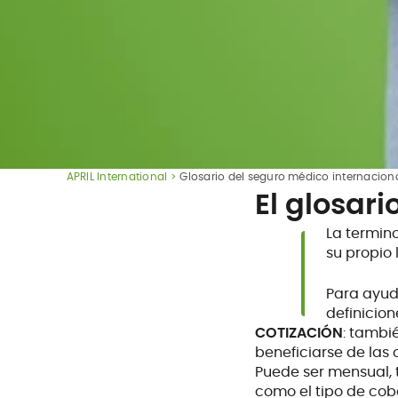
APRIL International
Glosario del seguro médico internacion
El glosari
La termino
su propio
Para ayud
definicio
COTIZACIÓN
: tambi
beneficiarse de las
Puede ser mensual, t
como el tipo de cober