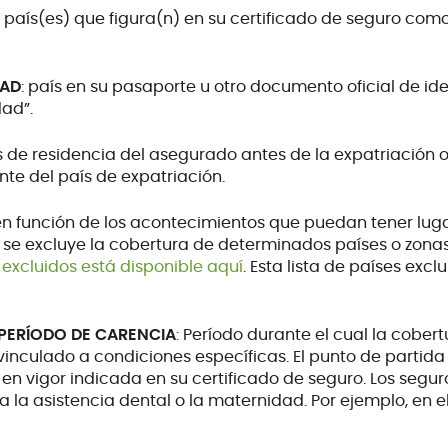
: país(es) que figura(n) en su certificado de seguro como
DAD
: país en su pasaporte u otro documento oficial de id
dad”.
ís de residencia del asegurado antes de la expatriación 
nte del país de expatriación.
 en función de los acontecimientos que puedan tener luga
se excluye la cobertura de determinados países o zonas 
 excluidos está disponible aquí
. Esta lista de países excl
 PERÍODO DE CARENCIA
: Período durante el cual la cober
vinculado a condiciones específicas. El punto de partida
en vigor indicada en su certificado de seguro. Los seguro
 la asistencia dental o la maternidad. Por ejemplo, en e
eriodo de carencia de 12 meses, se le reembolsarán los
 maternidad a partir de los 12 meses posteriores a la fe