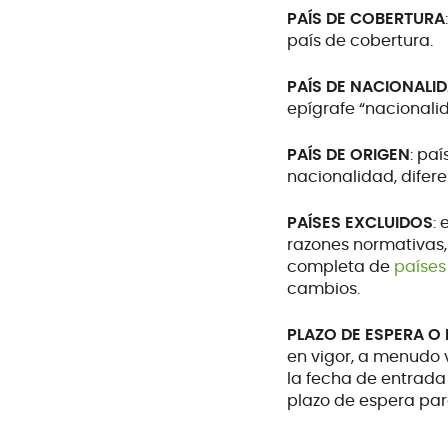
PAÍS DE COBERTURA
país de cobertura.
PAÍS DE NACIONALI
epígrafe “nacionali
PAÍS DE ORIGEN
: pa
nacionalidad, difere
PAÍSES EXCLUIDOS
:
razones normativas, 
completa de
países
cambios.
PLAZO DE ESPERA O
en vigor, a menudo 
la fecha de entrada 
plazo de espera para
maternidad con un p
relacionados con la