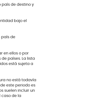
 país de destino y
entidad bajo el
o país de
r en ellos o por
de países. La lista
uidos está sujeta a
tura no está todavía
 de este periodo es
s suelen incluir un
l caso de la
 gastos
cha de entrada en