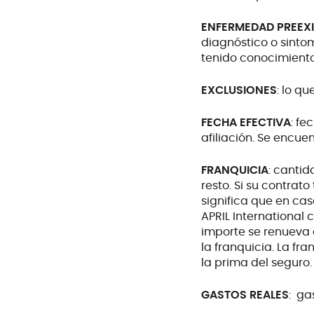
ENFERMEDAD PREEX
diagnóstico o sinto
tenido conocimiento
EXCLUSIONES
: lo q
FECHA EFECTIVA
: fe
afiliación. Se encue
FRANQUICIA
: canti
resto. Si su contrat
significa que en cas
APRIL International c
importe se renueva 
la franquicia. La fr
la prima del seguro.
GASTOS REALES
: ga