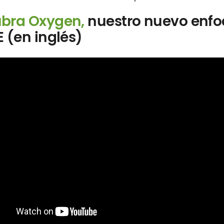
bra Oxygen,
nuestro nuevo enf
E (en inglés)