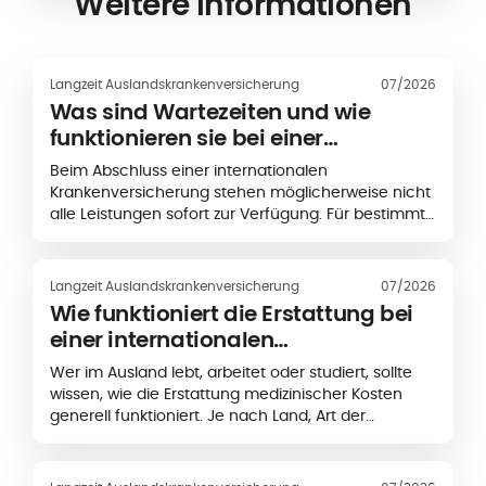
Weitere Informationen
Langzeit Auslandskrankenversicherung
07/2026
Was sind Wartezeiten und wie
funktionieren sie bei einer
internationalen
Beim Abschluss einer internationalen
Krankenversicherung?
Krankenversicherung stehen möglicherweise nicht
alle Leistungen sofort zur Verfügung. Für bestimmte
medizinische Leistungen kann zunächst eine
festgelegte Frist gelten, die als
Wartezeit
bezeichnet wird.
Langzeit Auslandskrankenversicherung
07/2026
Wie funktioniert die Erstattung bei
einer internationalen
Krankenversicherung?
Wer im Ausland lebt, arbeitet oder studiert, sollte
wissen, wie die Erstattung medizinischer Kosten
generell funktioniert. Je nach Land, Art der
Behandlung und gewähltem Versicherungsschutz
müssen Sie medizinische Kosten entweder
zunächst selbst bezahlen und anschließend zur