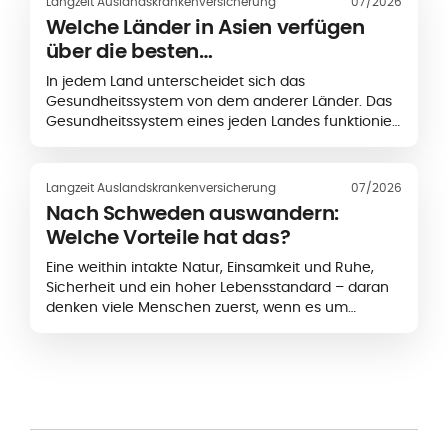
Langzeit Auslandskrankenversicherung
07/2026
Erstattung einreichen oder können bei bestimmten
Welche Länder in Asien verfügen
medizinischen Einrichtungen von einer
über die besten
Direktabrechnung profitieren. So funktionieren
Gesundheitssysteme?
Erstattungen bei einer internationalen
In jedem Land unterscheidet sich das
Krankenversicherung.
Gesundheitssystem von dem anderer Länder. Das
Gesundheitssystem eines jeden Landes funktioniert
anders, wobei sich die Finanzierung, die staatliche
Förderung
Langzeit Auslandskrankenversicherung
07/2026
Nach Schweden auswandern:
Welche Vorteile hat das?
Eine weithin intakte Natur, Einsamkeit und Ruhe,
Sicherheit und ein hoher Lebensstandard – daran
denken viele Menschen zuerst, wenn es um
Skandinavien geht. Wer nicht nur seinen Urlaub im
hohen Norden verbringen möchte, sondern...