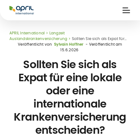
APRIL
International
Ouvri
la
naviga
APRIL International
Langzeit
Auslandskrankenversicherung
Sollten Sie sich als Expat für
eine lokale oder eine internationale Krankenversicherung
Veröffentlicht von
Sylvain Hoffner
- Veröffentlicht am
entscheiden?
15.6.2026
Sollten Sie sich als
Expat für eine lokale
eits-
oder eine
ke
kt-
internationale
ung
Krankenversicherung
entscheiden?