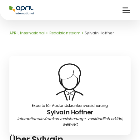
APRIL
International
Ouvri
la
naviga
APRIL International
Redaktionsteam
Sylvain Hoffner
eits-
ke
kt-
ung
Experte für Auslandskrankenversicherung
Sylvain Hoffner
Internationale Krankenversicherung - verständlich erklärt,
weltweit
Über Sylvain