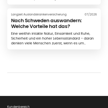
anders, wobei sich die Finanzierung, die staatliche
Förderung
Langzeit Auslandskrankenversicherung
07/2026
Nach Schweden auswandern:
Welche Vorteile hat das?
Eine weithin intakte Natur, Einsamkeit und Ruhe,
Sicherheit und ein hoher Lebensstandard – daran
denken viele Menschen zuerst, wenn es um
Skandinavien geht. Wer nicht nur seinen Urlaub im
hohen Norden verbringen möchte, sondern...
Kundenbereich