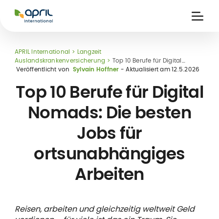
APRIL
International
Ouvri
la
naviga
APRIL International
Langzeit
Auslandskrankenversicherung
Top 10 Berufe für Digital
Nomads: Die besten Jobs für ortsunabhängiges Arbeiten
Veröffentlicht von
Sylvain Hoffner
- Aktualisiert am
12.5.2026
Top 10 Berufe für Digital
Nomads: Die besten
Jobs für
eits-
ke
ortsunabhängiges
kt-
ung
Arbeiten
Reisen, arbeiten und gleichzeitig weltweit Geld