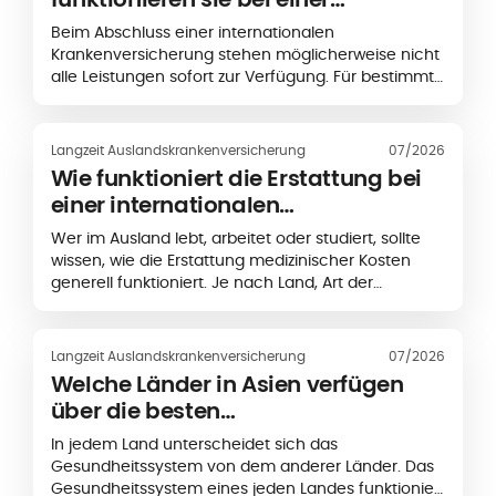
internationalen
Beim Abschluss einer internationalen
Krankenversicherung?
Krankenversicherung stehen möglicherweise nicht
alle Leistungen sofort zur Verfügung. Für bestimmte
medizinische Leistungen kann zunächst eine
festgelegte Frist gelten, die als
Wartezeit
bezeichnet wird.
Langzeit Auslandskrankenversicherung
07/2026
Wie funktioniert die Erstattung bei
einer internationalen
Krankenversicherung?
Wer im Ausland lebt, arbeitet oder studiert, sollte
wissen, wie die Erstattung medizinischer Kosten
generell funktioniert. Je nach Land, Art der
Behandlung und gewähltem Versicherungsschutz
müssen Sie medizinische Kosten entweder
zunächst selbst bezahlen und anschließend zur
Langzeit Auslandskrankenversicherung
07/2026
Erstattung einreichen oder können bei bestimmten
Welche Länder in Asien verfügen
medizinischen Einrichtungen von einer
über die besten
Direktabrechnung profitieren. So funktionieren
Gesundheitssysteme?
Erstattungen bei einer internationalen
In jedem Land unterscheidet sich das
Krankenversicherung.
Gesundheitssystem von dem anderer Länder. Das
Gesundheitssystem eines jeden Landes funktioniert