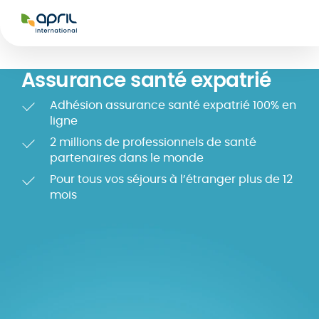
APRIL
International
Assurance santé expatrié
Adhésion assurance santé expatrié 100% en
ligne
2 millions de professionnels de santé
partenaires dans le monde
Pour tous vos séjours à l’étranger plus de 12
es
onsultation
Glossaire
Prise en charge
Réseaux de
mois
cale
hospitalière
soins et tiers
rance
Assurance
Assurance
payant
tal nomad
études à
voyages &
l'étranger
vacances