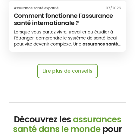
mobiles à l’international, la portabilité d’une
assurance santé permet parfois de conserver ou
Assurance santé expatrié
07/2026
d’adapter un contrat existant. Cette continuité
Comment fonctionne l'assurance
n’est toutefois pas automatique. Elle dépend
santé internationale ?
notamment de la nouvelle destination, de la zone
géographique de couverture et des conditions
Lorsque vous partez vivre, travailler ou étudier à
prévues par l’assureur.
l’étranger, comprendre le système de santé local
peut vite devenir complexe. Une
assurance santé
internationale
vous permet d’accéder à des soins
médicaux dans votre pays d’expatriation, mais
aussi dans d’autres pays selon votre zone de
couverture.
Lire plus de conseils
Découvrez les
assurances
santé dans le monde
pour