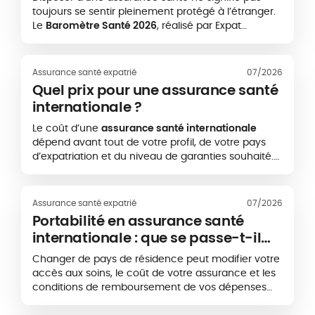
2026
toujours se sentir pleinement protégé à l’étranger.
Le
Baromètre Santé 2026
, réalisé par Expat
Communication en partenariat avec la
Caisse des
Français de l’Étranger - CFE
et
APRIL International
,
met en évidence un écart important entre le fait
Assurance santé expatrié
07/2026
de disposer d’une couverture santé et l’expérience
Quel prix pour une assurance santé
réelle des expatriés lorsqu’ils doivent accéder à
internationale ?
des soins.
Le coût d’une
assurance santé internationale
dépend avant tout de votre profil, de votre pays
d’expatriation et du niveau de garanties souhaité.
Une couverture de base peut commencer autour
de quelques centaines d’euros par an, tandis
qu’une assurance expatrié plus complète, incluant
Assurance santé expatrié
07/2026
par exemple les soins aux États-Unis, peut
Portabilité en assurance santé
dépasser plusieurs milliers d’euros annuels.
internationale : que se passe-t-il
L’objectif est donc de choisir une protection
lorsque vous changez de pays ?
adaptée à vos besoins réels, sans payer pour des
Changer de pays de résidence peut modifier votre
garanties inutiles
accès aux soins, le coût de votre assurance et les
conditions de remboursement de vos dépenses
médicales. Pour les expatriés et les personnes