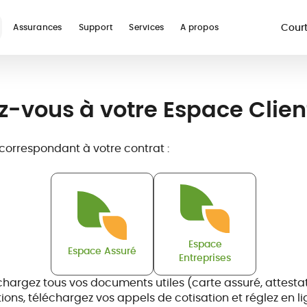
Court
Assurances
Support
Services
A propos
re
Voir toutes les assur
-vous à votre Espace Clien
 correspondant à votre contrat :
ur
Assurance
Guides
Téléconsultation
Assurance
Glossaire
Prise en charge
Assura
Réseau
digital nomad
médicale
études à
hospitalière
voyage
soins et
l'étranger
vacanc
payant
Espace
Espace Assuré
Entreprises
chargez tous vos documents utiles (carte assuré, attestati
ions, téléchargez vos appels de cotisation et réglez en li