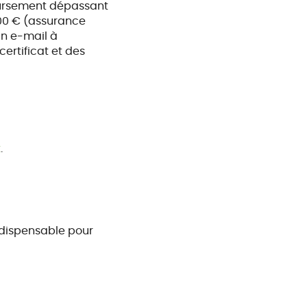
boursement dépassant
 400 € (assurance
un e-mail à
ertificat et des
t
.
ndispensable pour