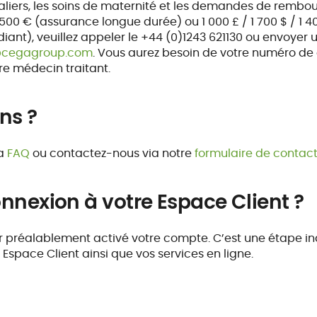
italiers, les soins de maternité et les demandes de rem
3 500 € (assurance longue durée) ou 1 000 £ / 1 700 $ / 1
iant), veuillez appeler le +44 (0)1243 621130 ou envoyer 
l@cegagroup.com
. Vous aurez besoin de votre numéro de c
e médecin traitant.
ns ?
la
FAQ
ou contactez-nous via notre
formulaire de contac
nnexion à votre Espace Client ?
r préalablement activé votre compte. C’est une étape i
e Espace Client ainsi que vos services en ligne.