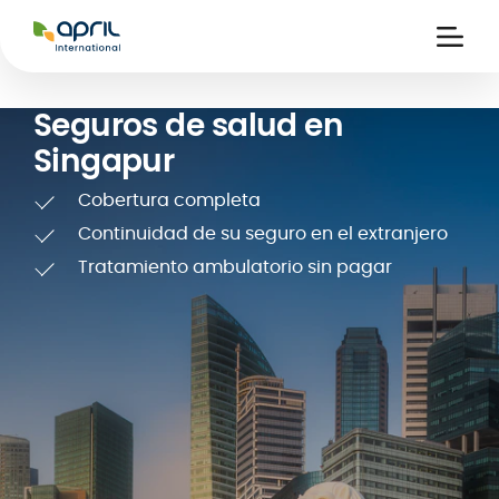
APRIL
International
Ouvri
la
naviga
Seguros de salud en
Singapur
Cobertura completa
Continuidad de su seguro en el extranjero
Tratamiento ambulatorio sin pagar
nitarias
s
es