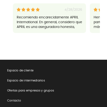
4/28/2026
Recomiendo encarecidamente APRIL
Hemos te
International. En general, considero que
parte de
APRIL es una aseguradora honesta,
más de 
eficiente y sin sorpresas, con un
comunic
servicio excelente. Creo que APRIL es
servicio
una gran opción, especialmente para
los expatriados.
​Espacio de cliente
Espacio de intermediarios
Ofertas para empresas y grupos
Contacto