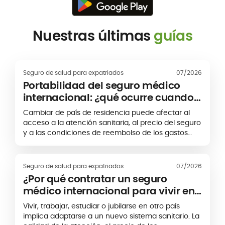
Nuestras últimas
guías
Seguro de salud para expatriados
07/2026
Portabilidad del seguro médico
internacional: ¿qué ocurre cuando
cambias de país?
Cambiar de país de residencia puede afectar al
acceso a la atención sanitaria, al precio del seguro
y a las condiciones de reembolso de los gastos
médicos. Para los expatriados y las personas con
movilidad internacional, la portabilidad del seguro
médico permite, en algunos casos, conservar o
Seguro de salud para expatriados
07/2026
adaptar una póliza existente. Sin embargo, esta
¿Por qué contratar un seguro
continuidad no es automática. Depende, entre
médico internacional para vivir en
otros factores, del nuevo país de residencia, de la
el extranjero?
zona geográfica de cobertura y de las condiciones
Vivir, trabajar, estudiar o jubilarse en otro país
establecidas por la aseguradora.
implica adaptarse a un nuevo sistema sanitario. La