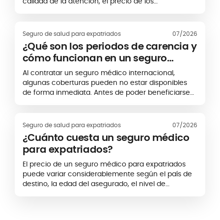
calidad de la atención, el precio de los
tratamientos y las condiciones de acceso a los
centros médicos pueden variar
considerablemente de un destino a otro. Contratar
Seguro de salud para expatriados
07/2026
un seguro médico internacional permite proteger
¿Qué son los periodos de carencia y
tu salud y controlar mejor tus gastos médicos
cómo funcionan en un seguro
durante tu estancia en el extranjero.
médico internacional?
Al contratar un seguro médico internacional,
algunas coberturas pueden no estar disponibles
de forma inmediata. Antes de poder beneficiarse
de determinadas prestaciones, puede aplicarse un
periodo específico denominado
periodo de
carencia
o periodo de espera.
Seguro de salud para expatriados
07/2026
¿Cuánto cuesta un seguro médico
para expatriados?
El precio de un seguro médico para expatriados
puede variar considerablemente según el país de
destino, la edad del asegurado, el nivel de
cobertura y las opciones incluidas en el contrato.
No existe, por tanto, una tarifa única aplicable a
todos los perfiles.