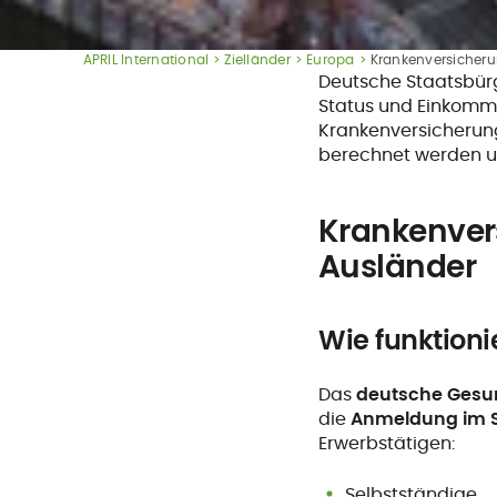
APRIL International
Zielländer
Europa
Krankenversicheru
Deutsche Staatsbür
Status und Einkomm
Krankenversicherung
berechnet werden un
Krankenver
Ausländer
Wie funktion
Das
deutsche Gesu
die
Anmeldung im S
Erwerbstätigen:
Selbstständige