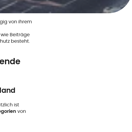
gig von ihrem
 wie Beiträge
utz besteht.
bende
hland
zlich ist
egorien
von