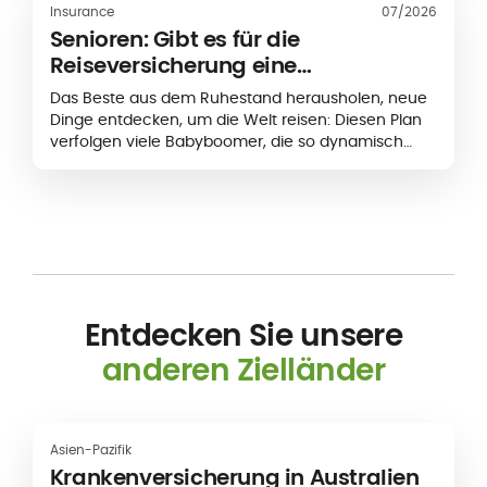
Insurance
07/2026
Senioren: Gibt es für die
Reiseversicherung eine
Altersbegrenzung?
Das Beste aus dem Ruhestand herausholen, neue
Dinge entdecken, um die Welt reisen: Diesen Plan
verfolgen viele Babyboomer, die so dynamisch
sind wie Sie! Doch für Ihren nächsten Urlaub haben
Sie beschlossen, keine Risiken einzugehen und...
Entdecken Sie unsere
anderen Zielländer
Asien-Pazifik
Krankenversicherung in Australien