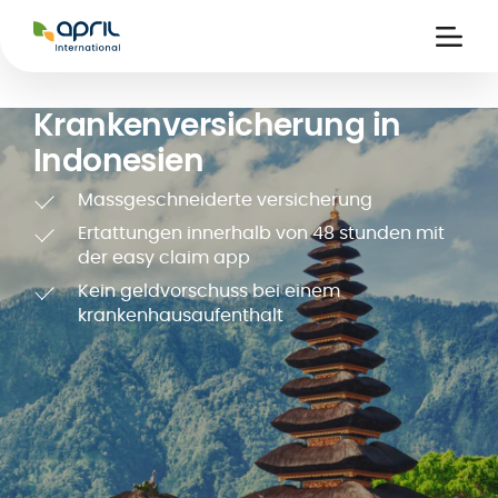
APRIL
International
Ouvri
la
naviga
Krankenversicherung in
Indonesien
Massgeschneiderte versicherung
Ertattungen innerhalb von 48 stunden mit
der easy claim app
Kein geldvorschuss bei einem
eits-
krankenhausaufenthalt
ke
kt-
ung