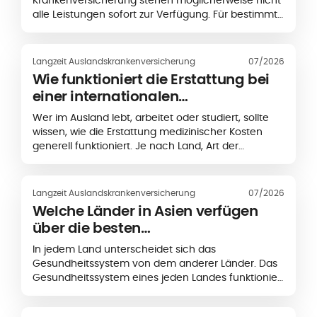
Krankenversicherung stehen möglicherweise nicht
alle Leistungen sofort zur Verfügung. Für bestimmte
medizinische Leistungen kann zunächst eine
festgelegte Frist gelten, die als
Wartezeit
bezeichnet wird.
Langzeit Auslandskrankenversicherung
07/2026
Wie funktioniert die Erstattung bei
einer internationalen
Krankenversicherung?
Wer im Ausland lebt, arbeitet oder studiert, sollte
wissen, wie die Erstattung medizinischer Kosten
generell funktioniert. Je nach Land, Art der
Behandlung und gewähltem Versicherungsschutz
müssen Sie medizinische Kosten entweder
zunächst selbst bezahlen und anschließend zur
Langzeit Auslandskrankenversicherung
07/2026
Erstattung einreichen oder können bei bestimmten
Welche Länder in Asien verfügen
medizinischen Einrichtungen von einer
über die besten
Direktabrechnung profitieren. So funktionieren
Gesundheitssysteme?
Erstattungen bei einer internationalen
In jedem Land unterscheidet sich das
Krankenversicherung.
Gesundheitssystem von dem anderer Länder. Das
Gesundheitssystem eines jeden Landes funktioniert
anders, wobei sich die Finanzierung, die staatliche
Förderung