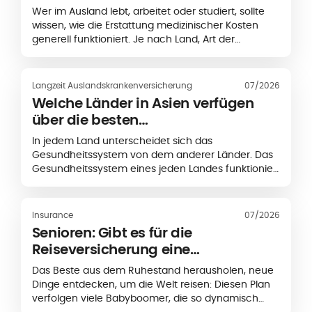
Krankenversicherung?
Wer im Ausland lebt, arbeitet oder studiert, sollte
wissen, wie die Erstattung medizinischer Kosten
generell funktioniert. Je nach Land, Art der
Behandlung und gewähltem Versicherungsschutz
müssen Sie medizinische Kosten entweder
zunächst selbst bezahlen und anschließend zur
Langzeit Auslandskrankenversicherung
07/2026
Erstattung einreichen oder können bei bestimmten
Welche Länder in Asien verfügen
medizinischen Einrichtungen von einer
über die besten
Direktabrechnung profitieren. So funktionieren
Gesundheitssysteme?
Erstattungen bei einer internationalen
In jedem Land unterscheidet sich das
Krankenversicherung.
Gesundheitssystem von dem anderer Länder. Das
Gesundheitssystem eines jeden Landes funktioniert
anders, wobei sich die Finanzierung, die staatliche
Förderung
Insurance
07/2026
Senioren: Gibt es für die
Reiseversicherung eine
Altersbegrenzung?
Das Beste aus dem Ruhestand herausholen, neue
Dinge entdecken, um die Welt reisen: Diesen Plan
verfolgen viele Babyboomer, die so dynamisch