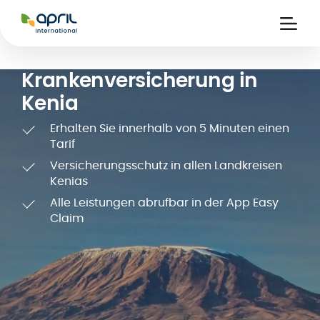
APRIL
International
Ouvri
la
naviga
Krankenversicherung in
Kenia
Erhalten Sie innerhalb von 5 Minuten einen
Tarif
Versicherungsschutz in allen Landkreisen
Kenias
eits-
Alle Leistungen abrufbar in der App Easy
ke
Claim
kt-
ung