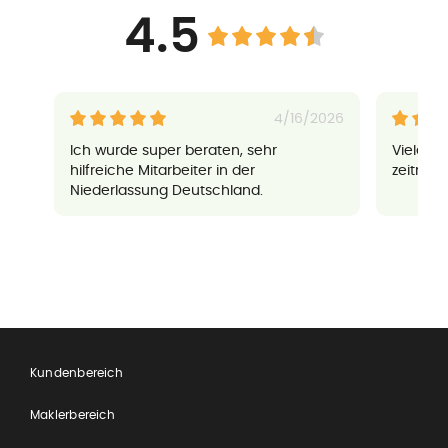
4.5
4/16/2026
Ich wurde super beraten, sehr
Vielen 
hilfreiche Mitarbeiter in der
zeitnah
Niederlassung Deutschland.
Kundenbereich
Maklerbereich