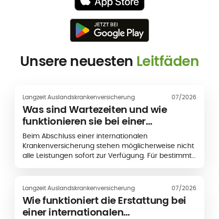
Unsere neuesten
Leitfäden
Langzeit Auslandskrankenversicherung
07/2026
Was sind Wartezeiten und wie
funktionieren sie bei einer
internationalen
Beim Abschluss einer internationalen
Krankenversicherung?
Krankenversicherung stehen möglicherweise nicht
alle Leistungen sofort zur Verfügung. Für bestimmte
medizinische Leistungen kann zunächst eine
festgelegte Frist gelten, die als
Wartezeit
bezeichnet wird.
Langzeit Auslandskrankenversicherung
07/2026
Wie funktioniert die Erstattung bei
einer internationalen