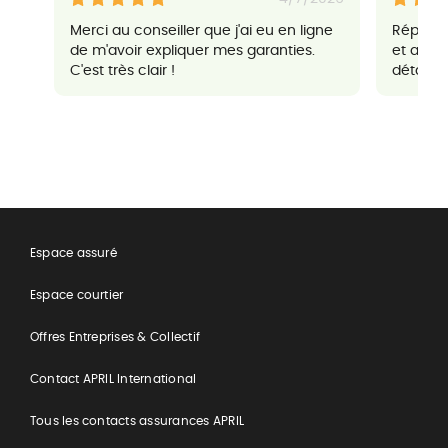
Merci au conseiller que j'ai eu en ligne
Réponse
de m'avoir expliquer mes garanties.
et agré
C'est très clair !
détaillés
Espace assuré
Espace courtier
Offres Entreprises & Collectif
Contact APRIL International
Tous les contacts assurances APRIL