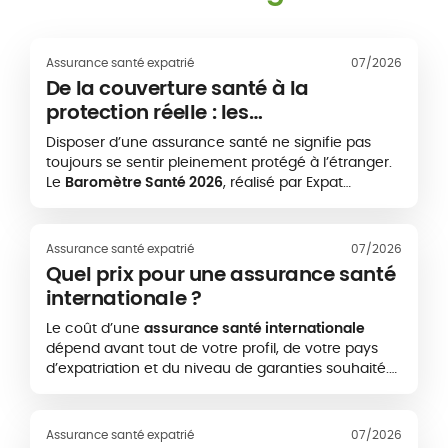
Assurance santé expatrié
07/2026
De la couverture santé à la
protection réelle : les
enseignements du Baromètre Santé
Disposer d’une assurance santé ne signifie pas
2026
toujours se sentir pleinement protégé à l’étranger.
Le
Baromètre Santé 2026
, réalisé par Expat
Communication en partenariat avec la
Caisse des
Français de l’Étranger - CFE
et
APRIL International
,
met en évidence un écart important entre le fait
Assurance santé expatrié
07/2026
de disposer d’une couverture santé et l’expérience
Quel prix pour une assurance santé
réelle des expatriés lorsqu’ils doivent accéder à
internationale ?
des soins.
Le coût d’une
assurance santé internationale
dépend avant tout de votre profil, de votre pays
d’expatriation et du niveau de garanties souhaité.
Une couverture de base peut commencer autour
de quelques centaines d’euros par an, tandis
qu’une assurance expatrié plus complète, incluant
Assurance santé expatrié
07/2026