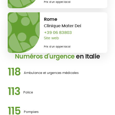
Prix d'un appel local
Rome
Clinique Mater Dei
+39 06 83803
Site web
Prix d'un appel local
Numéros d'urgence
en Italie
118
Ambulance et urgences médicales
113
Police
115
Pompiers