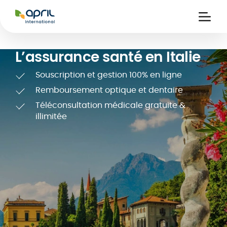
APRIL
International
Ouvri
la
naviga
L’assurance santé en Italie
Souscription et gestion 100% en ligne
Remboursement optique et dentaire
Téléconsultation médicale gratuite &
illimitée
ce
 de
Carte assuré
 &
iers
digitale
s