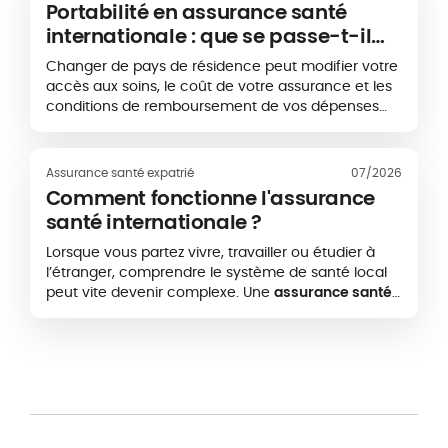
par exemple les soins aux États-Unis, peut
Portabilité en assurance santé
dépasser plusieurs milliers d’euros annuels.
internationale : que se passe-t-il
L’objectif est donc de choisir une protection
lorsque vous changez de pays ?
adaptée à vos besoins réels, sans payer pour des
Changer de pays de résidence peut modifier votre
garanties inutiles
accès aux soins, le coût de votre assurance et les
conditions de remboursement de vos dépenses
médicales. Pour les expatriés et les personnes
mobiles à l’international, la portabilité d’une
assurance santé permet parfois de conserver ou
Assurance santé expatrié
07/2026
d’adapter un contrat existant. Cette continuité
Comment fonctionne l'assurance
n’est toutefois pas automatique. Elle dépend
santé internationale ?
notamment de la nouvelle destination, de la zone
géographique de couverture et des conditions
Lorsque vous partez vivre, travailler ou étudier à
prévues par l’assureur.
l’étranger, comprendre le système de santé local
peut vite devenir complexe. Une
assurance santé
internationale
vous permet d’accéder à des soins
médicaux dans votre pays d’expatriation, mais
aussi dans d’autres pays selon votre zone de
couverture.