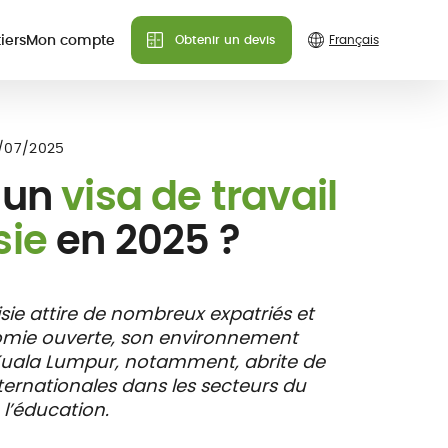
iers
Mon compte
Obtenir un devis
Besoin d'aide ?
Besoin d'aide ?
Besoin d'aide ?
ances
1/07/2025
Nous pouvons répondre à
Nous pouvons répondre à
Nous pouvons répondre à
 un
visa de travail
toutes vos questions.
toutes vos questions.
toutes vos questions.
sie
en 2025 ?
Contactez-nous
Contactez-nous
Contactez-nous
FAQ
FAQ
FAQ
nce
x de
Carte assuré
isie attire de nombreux expatriés et
s &
 tiers
digitale
omie ouverte, son environnement
es
f. Kuala Lumpur, notamment, abrite de
ternationales dans les secteurs du
 l’éducation.