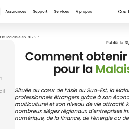
Court
Assurances
Support
Services
A propos
re
 la Malaisie en 2025 ?
Voir toutes les assur
Publié le
3
Comment obtenir
pour la
Malai
en
ur
Assurance
Guides
Téléconsultation
Assurance
Glossaire
Prise en charge
Assura
Réseau
Située au cœur de l’Asie du Sud-Est, la Mala
ail
digital nomad
médicale
études à
hospitalière
voyage
soins et
professionnels étrangers grâce à son écon
l'étranger
vacanc
payant
multiculturel et son niveau de vie attracti
nombreux sièges régionaux d’entreprises in
numérique, de la finance, de l’énergie ou de