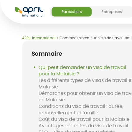
APRIL
International
Particuliers
Entreprises
Nos offres
Nos services digitaux et médicaux
Nos services digitaux et médicaux
Découvrir APRIL
Devenir partenai
APRIL International
Comment obtenir un visa de travail pour
(5)
Sommaire
Qui peut demander un visa de travail
pour la Malaisie ?
Les différents types de visas de travail 
Malaisie
Assurance
Destinations
Application Easy
Assurance
FAQ
Easy Pay Card
séjo
Démarches pour obtenir un visa de trav
expatrié
Claim
à l'étranger
en Malaisie
Conditions du visa de travail : durée,
renouvellement et famille
Coût du visa de travail pour la Malaisie
Avantages et limites du visa de travail