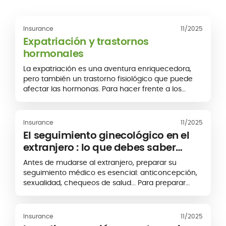
Insurance
11/2025
Expatriación y trastornos
hormonales
La expatriación es una aventura enriquecedora,
pero también un trastorno fisiológico que puede
afectar las hormonas. Para hacer frente a los
desequilibrios hormonales, es esencial realizar
algunos ajustes en el estilo de vida y contar con un
seguimiento médico adecuado.
Insurance
11/2025
El seguimiento ginecológico en el
extranjero : lo que debes saber
antes de partir
Antes de mudarse al extranjero, preparar su
seguimiento médico es esencial: anticoncepción,
sexualidad, chequeos de salud... Para preparar
adecuadamente su seguimiento ginecológico,
aquí tiene todo lo que necesita saber antes de
partir.
Insurance
11/2025