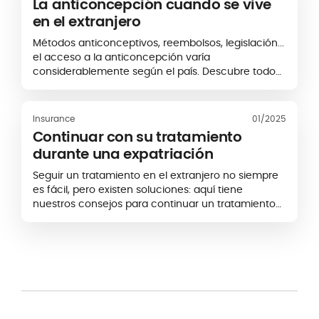
La anticoncepción cuando se vive
en el extranjero
Métodos anticonceptivos, reembolsos, legislación...
el acceso a la anticoncepción varía
considerablemente según el país. Descubre todo
lo que necesitas saber para gestionar
correctamente tu anticoncepción durante la
expatriación.
Insurance
01/2025
Continuar con su tratamiento
durante una expatriación
Seguir un tratamiento en el extranjero no siempre
es fácil, pero existen soluciones: aquí tiene
nuestros consejos para continuar un tratamiento
médico sin interrupciones durante su expatriación.