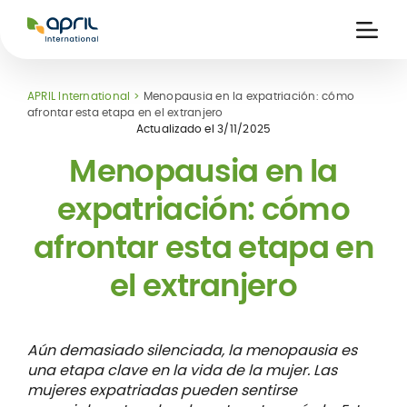
APRIL
International
Ouvri
la
naviga
APRIL International
Menopausia en la expatriación: cómo
afrontar esta etapa en el extranjero
Actualizado el
3/11/2025
Menopausia en la
expatriación: cómo
nitarias
afrontar esta etapa en
s
es
el extranjero
Aún demasiado silenciada, la menopausia es
una etapa clave en la vida de la mujer. Las
mujeres expatriadas pueden sentirse