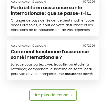
Assurance santé expatrié
07/2026
par exemple les soins aux États-Unis, peut
Portabilité en assurance santé
dépasser plusieurs milliers d’euros annuels.
internationale : que se passe-t-il
L’objectif est donc de choisir une protection
lorsque vous changez de pays ?
adaptée à vos besoins réels, sans payer pour des
Changer de pays de résidence peut modifier votre
garanties inutiles
accès aux soins, le coût de votre assurance et les
conditions de remboursement de vos dépenses
médicales. Pour les expatriés et les personnes
mobiles à l’international, la portabilité d’une
assurance santé permet parfois de conserver ou
Assurance santé expatrié
07/2026
d’adapter un contrat existant. Cette continuité
Comment fonctionne l'assurance
n’est toutefois pas automatique. Elle dépend
santé internationale ?
notamment de la nouvelle destination, de la zone
géographique de couverture et des conditions
Lorsque vous partez vivre, travailler ou étudier à
prévues par l’assureur.
l’étranger, comprendre le système de santé local
peut vite devenir complexe. Une
assurance santé
internationale
vous permet d’accéder à des soins
médicaux dans votre pays d’expatriation, mais
aussi dans d’autres pays selon votre zone de
couverture.
Lire plus de conseils