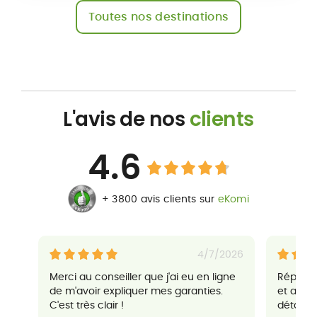
Toutes nos destinations
L'avis de nos
clients
4.6
+ 3800 avis clients sur
eKomi
4/7/2026
Merci au conseiller que j'ai eu en ligne
Réponse
de m'avoir expliquer mes garanties.
et agré
C'est très clair !
détaillés