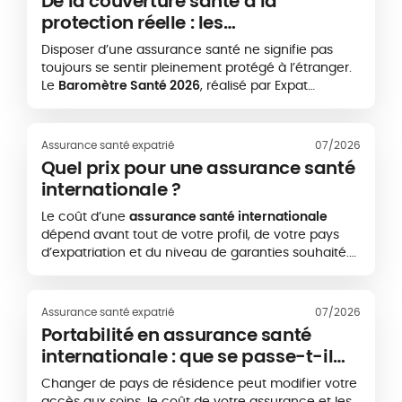
De la couverture santé à la
protection réelle : les
enseignements du Baromètre Santé
Disposer d’une assurance santé ne signifie pas
2026
toujours se sentir pleinement protégé à l’étranger.
Le
Baromètre Santé 2026
, réalisé par Expat
Communication en partenariat avec la
Caisse des
Français de l’Étranger - CFE
et
APRIL International
,
met en évidence un écart important entre le fait
Assurance santé expatrié
07/2026
de disposer d’une couverture santé et l’expérience
Quel prix pour une assurance santé
réelle des expatriés lorsqu’ils doivent accéder à
internationale ?
des soins.
Le coût d’une
assurance santé internationale
dépend avant tout de votre profil, de votre pays
d’expatriation et du niveau de garanties souhaité.
Une couverture de base peut commencer autour
de quelques centaines d’euros par an, tandis
qu’une assurance expatrié plus complète, incluant
Assurance santé expatrié
07/2026
par exemple les soins aux États-Unis, peut
Portabilité en assurance santé
dépasser plusieurs milliers d’euros annuels.
internationale : que se passe-t-il
L’objectif est donc de choisir une protection
lorsque vous changez de pays ?
adaptée à vos besoins réels, sans payer pour des
Changer de pays de résidence peut modifier votre
garanties inutiles
accès aux soins, le coût de votre assurance et les