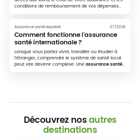
conditions de remboursement de vos dépenses
médicales. Pour les expatriés et les personnes
mobiles à l’international, la portabilité d’une
assurance santé permet parfois de conserver ou
Assurance santé expatrié
07/2026
d’adapter un contrat existant. Cette continuité
Comment fonctionne l'assurance
n’est toutefois pas automatique. Elle dépend
santé internationale ?
notamment de la nouvelle destination, de la zone
géographique de couverture et des conditions
Lorsque vous partez vivre, travailler ou étudier à
prévues par l’assureur.
l’étranger, comprendre le système de santé local
peut vite devenir complexe. Une
assurance santé
internationale
vous permet d’accéder à des soins
médicaux dans votre pays d’expatriation, mais
aussi dans d’autres pays selon votre zone de
couverture.
Découvrez nos
autres
destinations