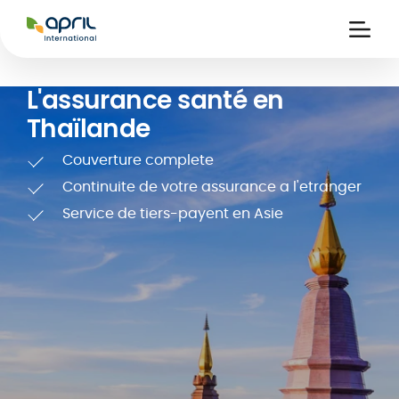
APRIL
International
Ouvri
la
naviga
L'assurance santé en
Thaïlande
Couverture complete
Continuite de votre assurance a l'etranger
Service de tiers-payent en Asie
ce
 de
Carte assuré
 &
iers
digitale
s