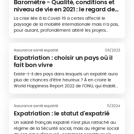
Baromètre - Qualité, conditions et
niveau de vie en 2021 : le regard des
expatriés sur 10 pays
La crise liée à la Covid-19 a certes affecté le
paysage de la mobilité internationale mais n’a pas,
pour autant, profondément altéré les projets
d’expatriation et les besoins d’immigration. Pour
preuve, les campagnes de recrutement lancées
par certains...
Assurance santé expatrié
09/2023
Expatriation : choisir un pays où il
fait bon vivre
Existe-t-il des pays dans lesquels un expatrié aura
plus de chances d’être heureux ? À en croire le
World Happiness Report 2022 de l’ONU, qui établit
un classement des pays selon le niveau de
bonheur de la population, la réponse serait plutôt
affirmative. Et...
Assurance santé expatrié
11/2024
Expatriation : le statut d'expatrié
Un salarié français expatrié n'est plus rattaché au
régime de la Sécurité social, mais au régime social