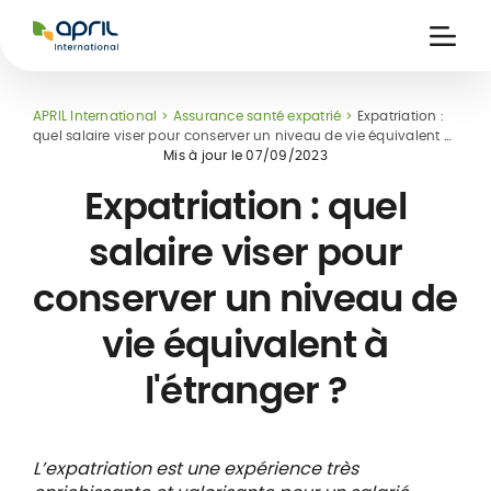
APRIL
International
Ouvri
la
naviga
APRIL International
Assurance santé expatrié
Expatriation :
quel salaire viser pour conserver un niveau de vie équivalent à
l'étranger ?
Mis à jour le
07/09/2023
Expatriation : quel
salaire viser pour
ce
 de
Carte assuré
conserver un niveau de
 &
iers
digitale
s
vie équivalent à
l'étranger ?
L’expatriation est une expérience très