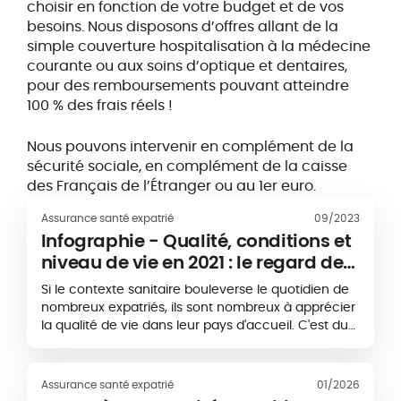
choisir en fonction de votre budget et de vos
besoins. Nous disposons d’offres allant de la
simple couverture hospitalisation à la médecine
courante ou aux soins d’optique et dentaires,
pour des remboursements pouvant atteindre
100 % des frais réels !
Nous pouvons intervenir en complément de la
sécurité sociale, en complément de la caisse
des Français de l’Étranger ou au 1er euro.
Assurance santé expatrié
09/2023
Infographie - Qualité, conditions et
niveau de vie en 2021 : le regard des
expatriés sur 10 pays
Si le contexte sanitaire bouleverse le quotidien de
nombreux expatriés, ils sont nombreux à apprécier
la qualité de vie dans leur pays d'accueil. C'est du
moins l'un des premiers enseignements d'une
enquête APRIL International et Expat.com, réalisée...
Assurance santé expatrié
01/2026