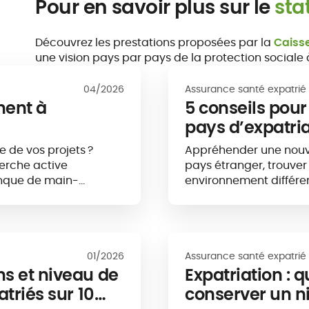
Pour en savoir plus sur le
sta
Découvrez les prestations proposées par la
Caisse
une vision pays par pays de la protection sociale à
04/2026
Assurance santé expatrié
hent à
5 conseils pour
pays d’expatri
ie de vos projets ?
Appréhender une nouve
erche active
pays étranger, trouver
manque de main-
environnement différen
dynamiser leur...
Réussir son intégration
01/2026
Assurance santé expatrié
ns et niveau de
Expatriation : q
atriés sur 10
conserver un n