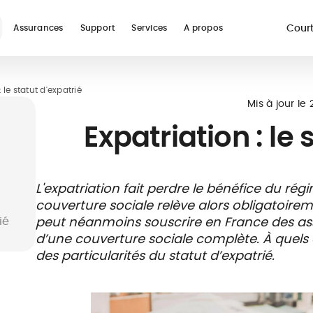
Court
Assurances
Support
Services
A propos
re
: le statut d'expatrié
Voir toutes les assur
Mis à jour le
Expatriation : le 
L'expatriation fait perdre le bénéfice du rég
couverture sociale relève alors obligatoireme
ur
Assurance
Guides
Téléconsultation
Assurance
Glossaire
Prise en charge
Assura
Réseau
ié
peut néanmoins souscrire en France des ass
digital nomad
médicale
études à
hospitalière
voyage
soins et
d’une couverture sociale complète. À quels 
l'étranger
vacanc
payant
des particularités du statut d’expatrié.