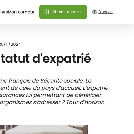
iers
Mon compte
Obtenir un devis
Besoin d'aide ?
Besoin d'aide ?
Besoin d'aide ?
ances
26/11/2024
Nous pouvons répondre à
Nous pouvons répondre à
Nous pouvons répondre à
statut d'expatrié
toutes vos questions.
toutes vos questions.
toutes vos questions.
Contactez-nous
Contactez-nous
Contactez-nous
ime français de Sécurité sociale. La
FAQ
FAQ
FAQ
nt de celle du pays d’accueil. L’expatrié
nce
x de
Carte assuré
urances lui permettant de bénéficier
s &
 tiers
digitale
organismes s’adresser ? Tour d’horizon
es