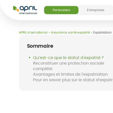
APRIL
International
Particuliers
Entreprises
Nos offres
Nos services digitaux et médicaux
Nos services digitaux et médicaux
Découvrir APRIL
Devenir partenai
APRIL International
Assurance santé expatrié
Expatriation 
(5)
Sommaire
Qu’est-ce que le statut d'expatrié ?
Reconstituer une protection sociale
complète
Avantages et limites de l'expatriation
Assurance
Destinations
Application Easy
Assurance
FAQ
Easy Pay Card
séjo
Pour en savoir plus sur le statut d’expatr
expatrié
Claim
à l'étranger