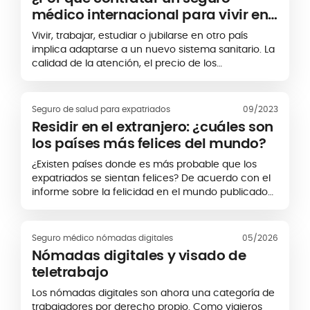
médico internacional para vivir en
el extranjero?
Vivir, trabajar, estudiar o jubilarse en otro país
implica adaptarse a un nuevo sistema sanitario. La
calidad de la atención, el precio de los
tratamientos y las condiciones de acceso a los
centros médicos pueden variar
considerablemente de un destino a otro. Contratar
Seguro de salud para expatriados
09/2023
un seguro médico internacional permite proteger
Residir en el extranjero: ¿cuáles son
tu salud y controlar mejor tus gastos médicos
los países más felices del mundo?
durante tu estancia en el extranjero.
¿Existen países donde es más probable que los
expatriados se sientan felices? De acuerdo con el
informe sobre la felicidad en el mundo publicado
en 2022 por las Naciones Unidas (World Happiness
Report 2022), que clasifica a los países del mundo...
Seguro médico nómadas digitales
05/2026
Nómadas digitales y visado de
teletrabajo
Los nómadas digitales son ahora una categoría de
trabajadores por derecho propio. Como viajeros