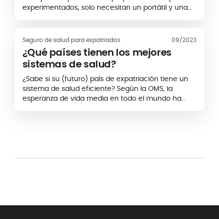
experimentados, solo necesitan un portátil y una
conexión a Internet para trabajar a distancia desde
cualquier país: en una playa...
Seguro de salud para expatriados
09/2023
¿Qué países tienen los mejores
sistemas de salud?
¿Sabe si su (futuro) país de expatriación tiene un
sistema de salud eficiente? Según la OMS, la
esperanza de vida media en todo el mundo ha
aumentado considerablemente en los últimos
veinte años, lo que sugiere que la calidad de la
atención...