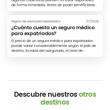
algunas coberturas pueden no estar disponibles
de forma inmediata. Antes de poder beneficiarse
de determinadas prestaciones, puede aplicarse un
periodo específico denominado
periodo de
carencia
o periodo de espera.
Seguro de salud para expatriados
07/2026
¿Cuánto cuesta un seguro médico
para expatriados?
El precio de un seguro médico para expatriados
puede variar considerablemente según el país de
destino, la edad del asegurado, el nivel de
cobertura y las opciones incluidas en el contrato.
No existe, por tanto, una tarifa única aplicable a
todos los perfiles.
Descubre nuestros
otros
destinos