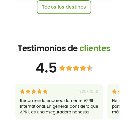
Todos los destinos
Testimonios de
clientes
4.5
4/28/2026
Recomiendo encarecidamente APRIL
Hemos te
International. En general, considero que
parte de
APRIL es una aseguradora honesta,
más de 
eficiente y sin sorpresas, con un
comunic
servicio excelente. Creo que APRIL es
servicio