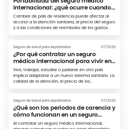
Portabilidad del seguro médico
internacional: ¿qué ocurre cuando
cambias de país?
Cambiar de país de residencia puede afectar al
acceso a la atención sanitaria, al precio del seguro
y a las condiciones de reembolso de los gastos
médicos. Para los expatriados y las personas con
movilidad internacional, la portabilidad del seguro
médico permite, en algunos casos, conservar o
Seguro de salud para expatriados
07/2026
adaptar una póliza existente. Sin embargo, esta
¿Por qué contratar un seguro
continuidad no es automática. Depende, entre
médico internacional para vivir en
otros factores, del nuevo país de residencia, de la
el extranjero?
zona geográfica de cobertura y de las condiciones
Vivir, trabajar, estudiar o jubilarse en otro país
establecidas por la aseguradora.
implica adaptarse a un nuevo sistema sanitario. La
calidad de la atención, el precio de los
tratamientos y las condiciones de acceso a los
centros médicos pueden variar
considerablemente de un destino a otro. Contratar
Seguro de salud para expatriados
07/2026
un seguro médico internacional permite proteger
¿Qué son los periodos de carencia y
tu salud y controlar mejor tus gastos médicos
cómo funcionan en un seguro
durante tu estancia en el extranjero.
médico internacional?
Al contratar un seguro médico internacional,