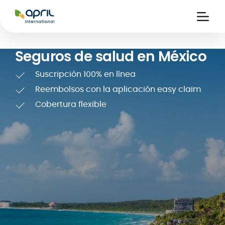
APRIL
International
Ouvri
la
naviga
Seguros de salud en México
Suscripción 100% en línea
Reembolsos con la aplicación easy claim
Cobertura flexible
nitarias
s
es