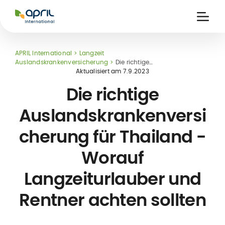
APRIL
International
Ouvri
la
naviga
APRIL International
Langzeit
Auslandskrankenversicherung
Die richtige
Auslandskrankenversicherung für Thailand - Worauf
Aktualisiert am
7.9.2023
Langzeiturlauber und Rentner achten sollten
Die richtige
Auslandskrankenversi
cherung für Thailand -
eits-
ke
Worauf
kt-
ung
Langzeiturlauber und
Rentner achten sollten