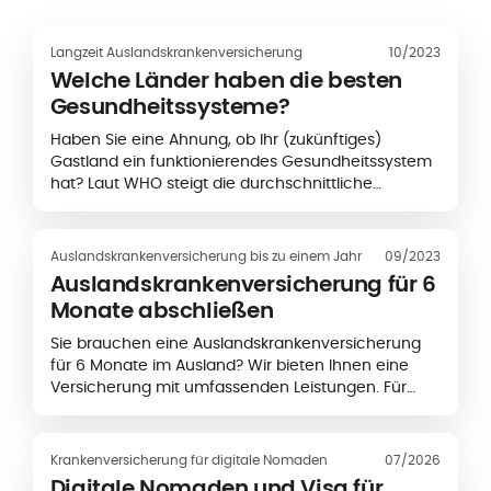
Langzeit Auslandskrankenversicherung
10/2023
Welche Länder haben die besten
Gesundheitssysteme?
Haben Sie eine Ahnung, ob Ihr (zukünftiges)
Gastland ein funktionierendes Gesundheitssystem
hat? Laut WHO steigt die durchschnittliche
Lebenserwartung weltweit stetig an. Das lässt
vermuten, dass die Qualität...
Auslandskrankenversicherung bis zu einem Jahr
09/2023
Auslandskrankenversicherung für 6
Monate abschließen
Sie brauchen eine Auslandskrankenversicherung
für 6 Monate im Ausland? Wir bieten Ihnen eine
Versicherung mit umfassenden Leistungen. Für
längere Aufenthalte versichern wir Sie auf der
ganzen Welt. Sie können die
Auslandskrankenversicherung...
Krankenversicherung für digitale Nomaden
07/2026
Digitale Nomaden und Visa für