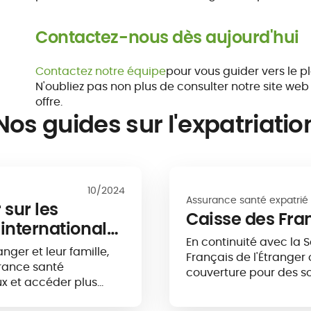
Contactez-nous dès aujourd'hui
Contactez notre équipe
pour vous guider vers le p
N'oubliez pas non plus de consulter notre site web
offre.
Nos guides sur l'expatriatio
10/2024
Assurance santé expatrié
 sur les
Caisse des Fran
 internationale
En continuité avec la S
nger et leur famille,
Français de l'Étranger
urance santé
couverture pour des soi
ux et accéder plus
est incontournable pour
soit la destination.