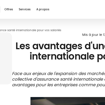
Offres
Services
A propos
re
nce santé internationale pour vos salariés
Mis à jour le
Les avantages d'un
internationale p
Ecoles &
Réseaux de
ONG &
Proximité et
Face aux enjeux de l'expansion des marchés 
Universités
soins
Organisations
disponibilité
collective d'assurance santé international
Internationales
avantages pour les entreprises comme pour