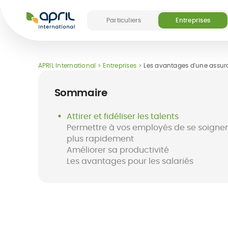
APRIL
International
Particuliers
Entreprises
Nos offres
Nos services
Découvrir APRIL
Devenir partenai
APRIL International
Entreprises
Les avantages d'une assura
(4)
Sommaire
Attirer et fidéliser les talents
Permettre à vos employés de se soigner
plus rapidement
Améliorer sa productivité
Entreprises
Services en ligne
Voyages
Case
Les avantages pour les salariés
d’affaires &
management
Missions à
l'étranger