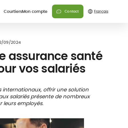
Courtiers
Mon compte
Contact
Besoin d'informations sur nos
Besoin d'informations sur nos
12/09/2024
offres ?
offres ?
e assurance santé
Nos conseillers peuvent
Nos conseillers peuvent
répondre à toutes vos
répondre à toutes vos
our vos salariés
questions.
questions.
Contactez-nous
Contactez-nous
internationaux, offrir une solution
e aux salariés présente de nombreux
 leurs employés.