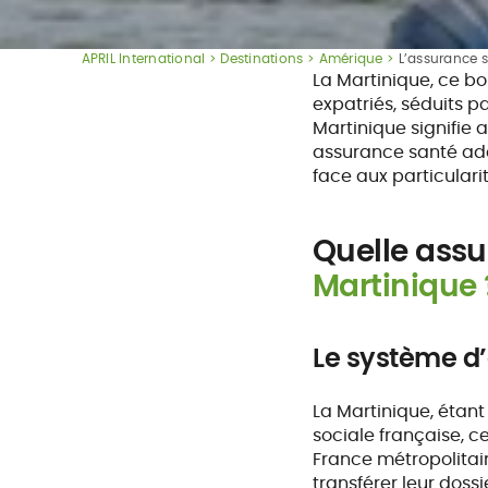
APRIL International
Destinations
Amérique
L’assurance 
La Martinique, ce b
expatriés, séduits p
Martinique signifie 
assurance santé ada
face aux particulari
Quelle
assu
Martinique 
Le système d
La Martinique, étant
sociale française, c
France métropolitaine
transférer leur doss