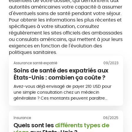
essentiels de votre dossier, qui démontrent aux
autorités américaines votre capacité à assumer
d'éventuels soins de santé pendant votre séjour.
Pour obtenir les informations les plus récentes et
spécifiques à votre situation, consultez
régulièrement les sites officiels des ambassades
ou consulats américains, qui mettent à jour leurs
exigences en fonction de l'évolution des
politiques sanitaires.
Assurance santé expatrié
09/2023
Soins de santé des expatriés aux
États-Unis : combien ça coûte ?
Avez-vous déjà envisagé de payer 210 USD pour
une simple consultation chez un médecin
généraliste ? Ces montants peuvent paraître
faramineux mais ils font pourtant partie de la
réalité pour plus de 331 millions de personnes aux
États-Unis !...
Insurance
06/2025
Quels sont les
différents types de