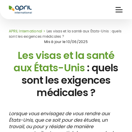
APRIL
International
Ouvri
la
naviga
APRIL International
Les visas et la santé aux États-Unis : quels
sont les exigences médicales ?
Mis à jour le
10/06/2025
Les visas et la santé
aux États-Unis
: quels
ce
 de
Carte assuré
sont les exigences
 &
iers
digitale
s
médicales ?
Lorsque vous envisagez de vous rendre aux
États-Unis, que ce soit pour des études, un
travail, ou pour y résider de manière