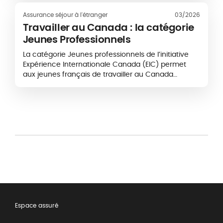
française et prévoyez de partir étudier...
Assurance séjour à l'étranger
03/2026
Travailler au Canada : la catégorie
Jeunes Professionnels
La catégorie Jeunes professionnels de l’initiative
Expérience Internationale Canada (EIC) permet
aux jeunes français de travailler au Canada
pendant 18 mois. Ce visa est destiné aux jeunes de
moins de 35 ans souhaitant obtenir une
expérience professionnelle...
Espace assuré