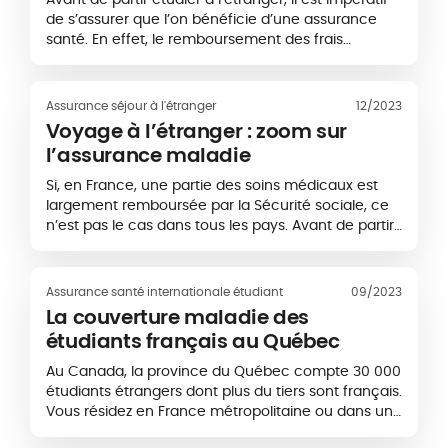
de s’assurer que l’on bénéficie d’une assurance
santé. En effet, le remboursement des frais
médicaux à l’étranger n’est pas automatique, et
une couverture optimale est nécessaire pour
couvrir tous...
Assurance séjour à l'étranger
12/2023
Voyage à l’étranger : zoom sur
l’assurance maladie
Si, en France, une partie des soins médicaux est
largement remboursée par la Sécurité sociale, ce
n’est pas le cas dans tous les pays. Avant de partir
en vacances à l’étranger, il est donc important de
s’informer sur ses garanties réelles en matière
d’assurance...
Assurance santé internationale étudiant
09/2023
La couverture maladie des
étudiants français au Québec
Au Canada, la province du Québec compte 30 000
étudiants étrangers dont plus du tiers sont français.
Vous résidez en France métropolitaine ou dans un
Département d’Outre-mer, êtes de nationalité