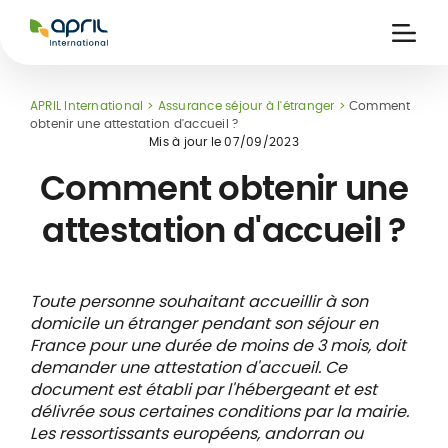
APRIL
International
Ouvri
la
naviga
APRIL International
Assurance séjour à l'étranger
Comment
obtenir une attestation d'accueil ?
Mis à jour le
07/09/2023
Comment obtenir une
attestation d'accueil ?
ce
 de
Carte assuré
 &
iers
digitale
s
Toute personne souhaitant accueillir à son
domicile un étranger pendant son séjour en
France pour une durée de moins de 3 mois, doit
demander une attestation d'accueil. Ce
document est établi par l'hébergeant et est
délivrée sous certaines conditions par la mairie.
Les ressortissants européens, andorran ou