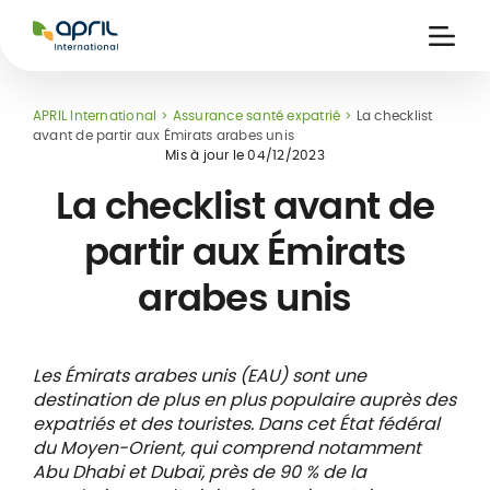
APRIL
International
Ouvri
la
naviga
APRIL International
Assurance santé expatrié
La checklist
avant de partir aux Émirats arabes unis
Mis à jour le
04/12/2023
La checklist avant de
partir aux Émirats
ce
 de
Carte assuré
arabes unis
 &
iers
digitale
s
Les Émirats arabes unis (EAU) sont une
destination de plus en plus populaire auprès des
expatriés et des touristes. Dans cet État fédéral
du Moyen-Orient, qui comprend notamment
Abu Dhabi et Dubaï, près de 90 % de la