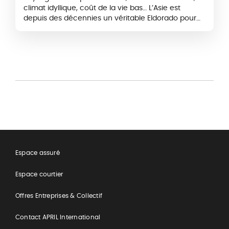
climat idyllique, coût de la vie bas… L’Asie est
depuis des décennies un véritable Eldorado pour
les expatriés. Si la Thaïlande et le Vietnam…
Espace assuré
Espace courtier
Offres Entreprises & Collectif
Contact APRIL International