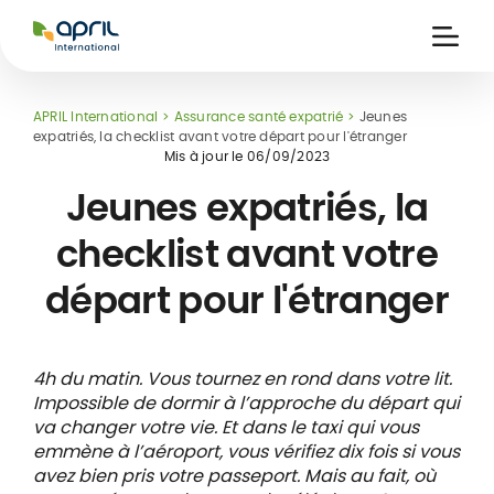
APRIL
International
Ouvri
la
naviga
APRIL International
Assurance santé expatrié
Jeunes
expatriés, la checklist avant votre départ pour l'étranger
Mis à jour le
06/09/2023
Jeunes expatriés, la
checklist avant votre
ce
 de
Carte assuré
départ pour l'étranger
 &
iers
digitale
s
4h du matin. Vous tournez en rond dans votre lit.
Impossible de dormir à l’approche du départ qui
va changer votre vie. Et dans le taxi qui vous
emmène à l’aéroport, vous vérifiez dix fois si vous
avez bien pris votre passeport. Mais au fait, où