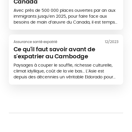
Canada
Avec près de 500 000 places ouvertes par an aux
immigrants jusqu’en 2025, pour faire face aux
besoins de main d’œuvre du Canada, il est temps
de tenter sa chance dans le Grand Nord ! Mais
attention car, pour s’installer au Canada, disposer
d’une bonne assurance expat est capital.
Assurance santé expatrié
12/2023
Ce qu'il faut savoir avant de
s'expatrier au Cambodge
Paysages à couper le souffle, richesse culturelle,
climat idyllique, coût de la vie bas… L’Asie est
depuis des décennies un véritable Eldorado pour
les expatriés. Si la Thaïlande et le Vietnam…