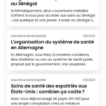
au Sénégal
Schématiquement, deux couvertures maladies
s'offrent à vous pour accéder aux soins au Sénégal
: une publique et une privée. Il existe au Sénégal un
système de Sécurité sociale mais qui ne considère
pas les risques maladie et chômage. Pour...
Assurance santé expatrié
09/2023
L'organisation du système de santé
en Allemagne
En Allemagne, vous êtes, à certaines conditions,
libre d'adhérer ou non au système de santé public
proposé par le gouvernement. Une souplesse
souvent saisie par les expatriés concernés, pour
qui l’assurance santé privée confère de
nombreux...
Assurance santé expatrié
09/2023
Soins de santé des expatriés aux
États-Unis : combien ça coûte ?
Avez-vous déjà envisagé de payer 210 USD pour
une simple consultation chez un médecin