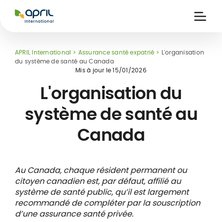
APRIL
International
Ouvri
la
naviga
APRIL International
Assurance santé expatrié
L'organisation
du système de santé au Canada
Mis à jour le
15/01/2026
L'organisation du
système de santé au
ce
 de
Carte assuré
Canada
 &
iers
digitale
s
Au Canada, chaque résident permanent ou
citoyen canadien est, par défaut, affilié au
système de santé public, qu’il est largement
recommandé de compléter par la souscription
d’une assurance santé privée.