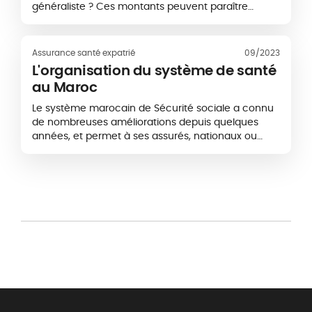
généraliste ? Ces montants peuvent paraître
faramineux mais ils font pourtant partie de la
réalité pour plus de 331 millions de personnes aux
États-Unis !...
Assurance santé expatrié
09/2023
L'organisation du système de santé
au Maroc
Le système marocain de Sécurité sociale a connu
de nombreuses améliorations depuis quelques
années, et permet à ses assurés, nationaux ou
expatriés, de bénéficier d’une bonne prise en
charge de leurs dépenses de santé… sauf dans...