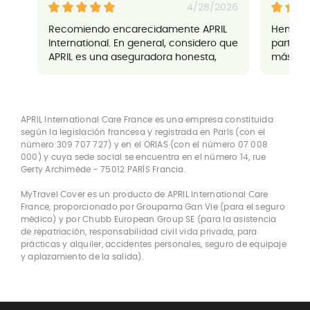
4/28/2026
Recomiendo encarecidamente APRIL
Hemos te
International. En general, considero que
parte de
APRIL es una aseguradora honesta,
más de 
eficiente y sin sorpresas, con un
comunic
servicio excelente. Creo que APRIL es
servicio
una gran opción, especialmente para
los expatriados.
APRIL International Care France es una empresa constituida
según la legislación francesa y registrada en París (con el
número 309 707 727) y en el ORIAS (con el número 07 008
000) y cuya sede social se encuentra en el número 14, rue
Gerty Archimède - 75012 PARÍS Francia.
MyTravel Cover es un producto de APRIL International Care
France, proporcionado por Groupama Gan Vie (para el seguro
médico) y por Chubb European Group SE (para la asistencia
de repatriación, responsabilidad civil vida privada, para
prácticas y alquiler, accidentes personales, seguro de equipaje
y aplazamiento de la salida).