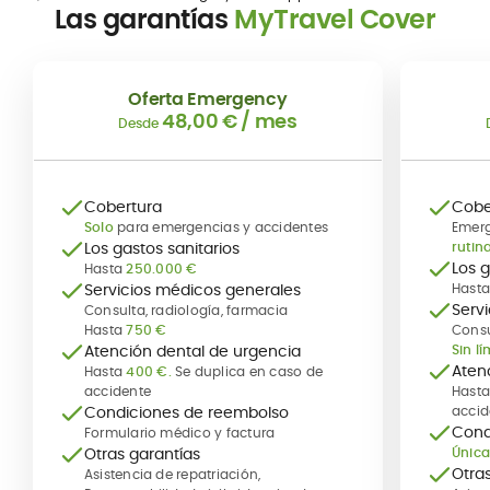
Las garantías
MyTravel Cover
Oferta Emergency
48,00 €
/ mes
Desde
Cobertura
Cobe
Solo
para emergencias y accidentes
Emerg
Los gastos sanitarios
rutin
Los g
Hasta
250.000 €
Servicios médicos generales
Hast
Serv
Consulta, radiología, farmacia
Hasta
750 €
Consu
Atención dental de urgencia
Sin lí
Aten
Hasta
400 €.
Se duplica en caso de
accidente
Hast
Condiciones de reembolso
accid
Cond
Formulario médico y factura
Otras garantías
Únic
Otra
Asistencia de repatriación,