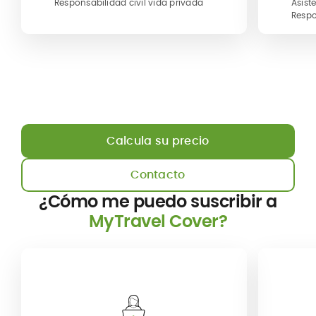
Responsabilidad civil vida privada
Asist
Respo
Calcula su precio
Contacto
¿Cómo me puedo suscribir a
MyTravel Cover?