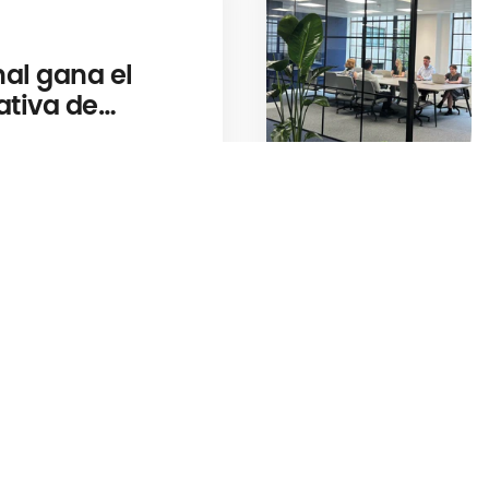
nal gana el
ativa de
s Insurance
22
ional a la
clasificación de
l cliente IPMI
tection"