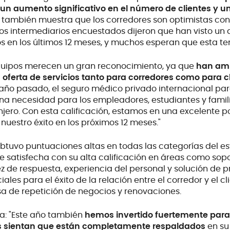
un aumento significativo en el número de clientes y un
io también muestra que los corredores son optimistas con
 los intermediarios encuestados dijeron que han visto un
 en los últimos 12 meses, y muchos esperan que esta te
 equipos merecen un gran reconocimiento, ya que
han am
ferta de servicios tanto para corredores como para cl
año pasado, el seguro médico privado internacional pa
a necesidad para los empleadores, estudiantes y famili
njero. Con esta calificación, estamos en una excelente p
uestro éxito en los próximos 12 meses."
 obtuvo puntuaciones altas en todas las categorías del e
e satisfecha con su alta calificación en áreas como sopo
ez de respuesta, experiencia del personal y solución de 
iales para el éxito de la relación entre el corredor y el c
sa de repetición de negocios y renovaciones.
a: "Este año también
hemos invertido fuertemente par
os sientan que están completamente respaldados
en su