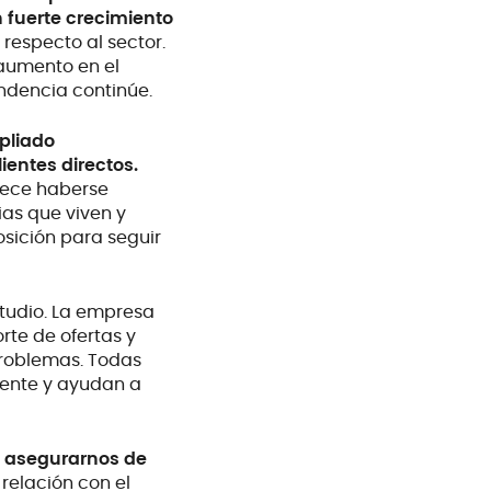
 fuerte crecimiento
 respecto al sector.
 aumento en el
ndencia continúe.
pliado
ientes directos.
rece haberse
as que viven y
osición para seguir
studio. La empresa
rte de ofertas y
problemas. Todas
liente y ayudan a
a asegurarnos de
 relación con el