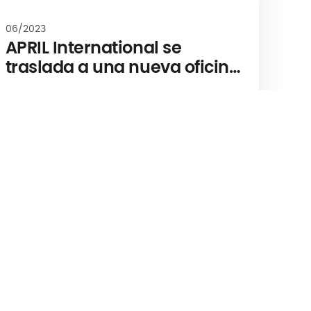
06/2023
APRIL International se
traslada a una nueva oficina
en Londres a medida que el
negocio continúa creciendo