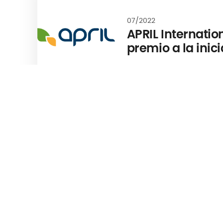
07/2022
APRIL Internatio
premio a la inici
marketing en lo
Asia Awards 20
02/2022
APRIL Internat
cabeza de la 
experiencia de
"Health & Pro