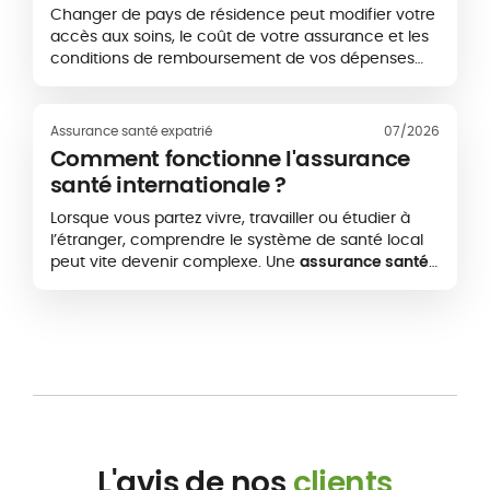
lorsque vous changez de pays ?
adaptée à vos besoins réels, sans payer pour des
Changer de pays de résidence peut modifier votre
garanties inutiles
accès aux soins, le coût de votre assurance et les
conditions de remboursement de vos dépenses
médicales. Pour les expatriés et les personnes
mobiles à l’international, la portabilité d’une
assurance santé permet parfois de conserver ou
Assurance santé expatrié
07/2026
d’adapter un contrat existant. Cette continuité
Comment fonctionne l'assurance
n’est toutefois pas automatique. Elle dépend
santé internationale ?
notamment de la nouvelle destination, de la zone
géographique de couverture et des conditions
Lorsque vous partez vivre, travailler ou étudier à
prévues par l’assureur.
l’étranger, comprendre le système de santé local
peut vite devenir complexe. Une
assurance santé
internationale
vous permet d’accéder à des soins
médicaux dans votre pays d’expatriation, mais
aussi dans d’autres pays selon votre zone de
couverture.
L'avis de nos
clients