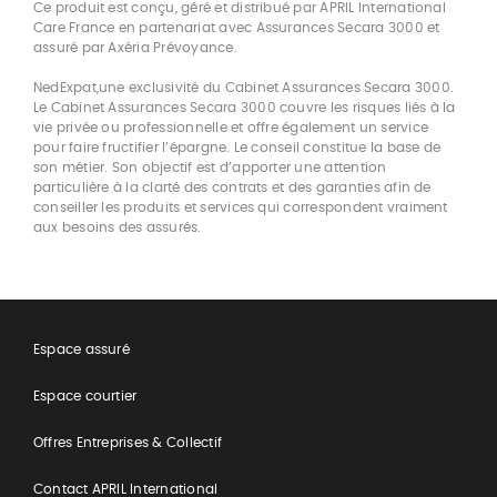
Ce produit est conçu, géré et distribué par APRIL International
Care France en partenariat avec Assurances Secara 3000 et
assuré par Axéria Prévoyance.
NedExpat,une exclusivité du Cabinet Assurances Secara 3000.
Le Cabinet Assurances Secara 3000 couvre les risques liés à la
vie privée ou professionnelle et offre également un service
pour faire fructifier l’épargne. Le conseil constitue la base de
son métier. Son objectif est d’apporter une attention
particulière à la clarté des contrats et des garanties afin de
conseiller les produits et services qui correspondent vraiment
aux besoins des assurés.
Espace assuré
Espace courtier
Offres Entreprises & Collectif
Contact APRIL International