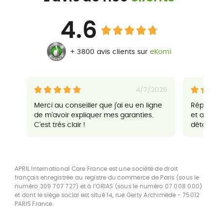
4.6
+ 3800 avis clients sur
eKomi
4/7/2026
Merci au conseiller que j'ai eu en ligne
Réponse
de m'avoir expliquer mes garanties.
et agré
C'est très clair !
détaillés
APRIL International Care France est une société de droit
français enregistrée au registre du commerce de Paris (sous le
numéro 309 707 727) et à l’ORIAS (sous le numéro 07 008 000)
et dont le siège social est situé 14, rue Gerty Archimède - 75012
PARIS France.