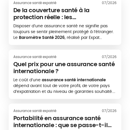
Assurance santé expatrié
07/2026
De la couverture santé à la
protection réelle : les
enseignements du Baromètre Santé
Disposer d’une assurance santé ne signifie pas
2026
toujours se sentir pleinement protégé à l’étranger.
Le
Baromètre Santé 2026
, réalisé par Expat
Communication en partenariat avec la
Caisse des
Français de l’Étranger - CFE
et
APRIL International
,
met en évidence un écart important entre le fait
Assurance santé expatrié
07/2026
de disposer d’une couverture santé et l’expérience
Quel prix pour une assurance santé
réelle des expatriés lorsqu’ils doivent accéder à
internationale ?
des soins.
Le coût d’une
assurance santé internationale
dépend avant tout de votre profil, de votre pays
d’expatriation et du niveau de garanties souhaité.
Une couverture de base peut commencer autour
de quelques centaines d’euros par an, tandis
qu’une assurance expatrié plus complète, incluant
Assurance santé expatrié
07/2026
par exemple les soins aux États-Unis, peut
Portabilité en assurance santé
dépasser plusieurs milliers d’euros annuels.
internationale : que se passe-t-il
L’objectif est donc de choisir une protection