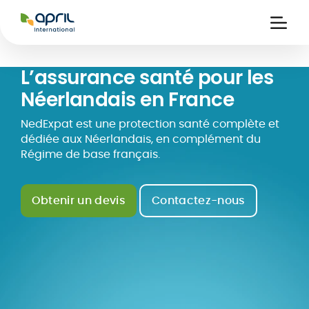
APRIL
International
Ouvri
la
naviga
L’assurance santé pour les
Néerlandais en France
NedExpat est une protection santé complète et
dédiée aux Néerlandais, en complément du
Régime de base français.
Obtenir un devis
Contactez-nous