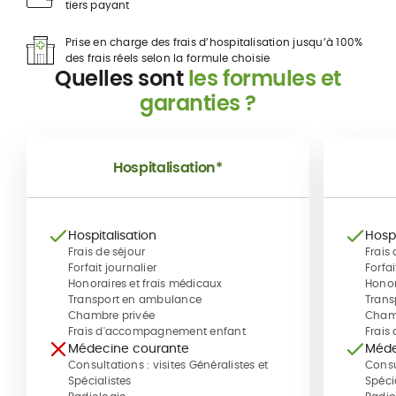
tiers payant
Prise en charge des frais d’hospitalisation jusqu’à 100%
des frais réels selon la formule choisie
Quelles sont
les formules et
garanties ?
Hospitalisation*
Hospitalisation
Hospi
Frais de séjour
Frais 
Forfait journalier
Forfai
Honoraires et frais médicaux
Honor
Transport en ambulance
Trans
Chambre privée
Chamb
Frais d'accompagnement enfant
Frais
Médecine courante
Méde
Consultations : visites Généralistes et
Consul
Spécialistes
Spéci