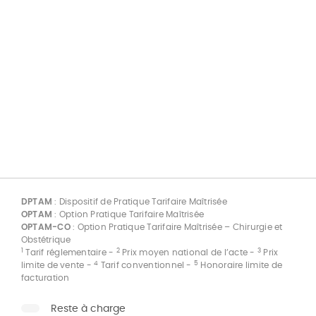
DPTAM
: Dispositif de Pratique Tarifaire Maîtrisée
OPTAM
: Option Pratique Tarifaire Maîtrisée
OPTAM-CO
: Option Pratique Tarifaire Maîtrisée – Chirurgie et
Obstétrique
1
2
3
Tarif réglementaire -
Prix moyen national de l’acte -
Prix
4
5
limite de vente -
Tarif conventionnel -
Honoraire limite de
facturation
Reste à charge