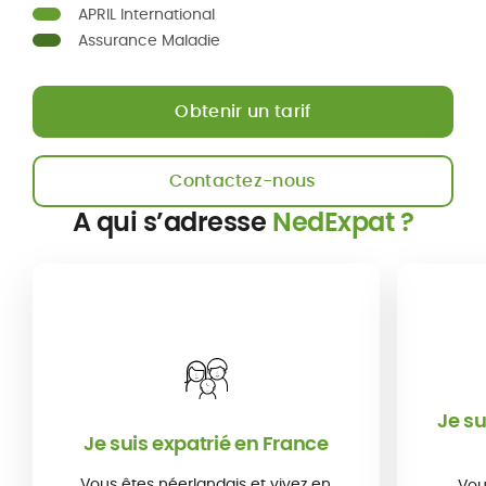
APRIL International
Assurance Maladie
Obtenir un tarif
Contactez-nous
A qui s’adresse
NedExpat ?
Je su
Je suis expatrié en France
Vous êtes néerlandais et vivez en
Vou