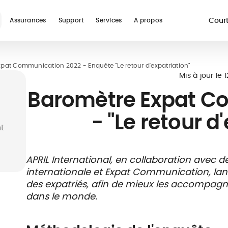
Court
Assurances
Support
Services
A propos
re
pat Communication 2022 - Enquête "Le retour d'expatriation"
Voir toutes les assur
Mis à jour le
Baromètre Expat C
- "Le retour d
t
ur
Assurance
Guides
Téléconsultation
Assurance
Glossaire
Prise en charge
Assura
Réseau
APRIL International, en collaboration avec 
digital nomad
médicale
études à
hospitalière
voyage
soins et
internationale et Expat Communication, lan
l'étranger
vacanc
payant
des expatriés, afin de mieux les accompagner
dans le monde.