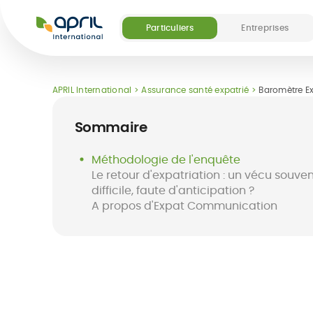
APRIL
International
Particuliers
Entreprises
Nos offres
Nos services digitaux et médicaux
Nos services digitaux et médicaux
Découvrir APRIL
Devenir partenai
APRIL International
Assurance santé expatrié
Baromètre Ex
(5)
Sommaire
Méthodologie de l'enquête
Le retour d'expatriation : un vécu souven
difficile, faute d'anticipation ?
A propos d'Expat Communication
Assurance
Destinations
Application Easy
Assurance
FAQ
Easy Pay Card
séjo
expatrié
Claim
à l'étranger