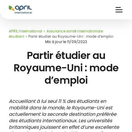
APRIL
International
Ouvri
la
naviga
APRIL International
Assurance santé internationale
étudiant
Partir étudier au Royaume-Uni : mode d’emploi
Mis à jour le
11/09/2023
Partir étudier au
Royaume-Uni : mode
ce
 de
Carte assuré
d’emploi
 &
iers
digitale
s
Accueillant à lui seul 11 % des étudiants en
mobilité dans le monde, le Royaume-Uni est
actuellement la seconde destination préférée
des étudiants internationaux. Les universités
britanniques jouissent en effet d’une excellente