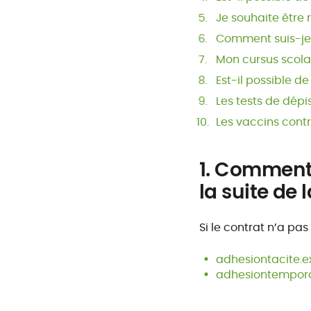
Je souhaite être 
Comment suis-je c
Mon cursus scolai
Est-il possible d
Les tests de dépi
Les vaccins contr
1. Comment 
la suite de 
Si le contrat n’a pa
adhesiontacite.e
adhesiontempora