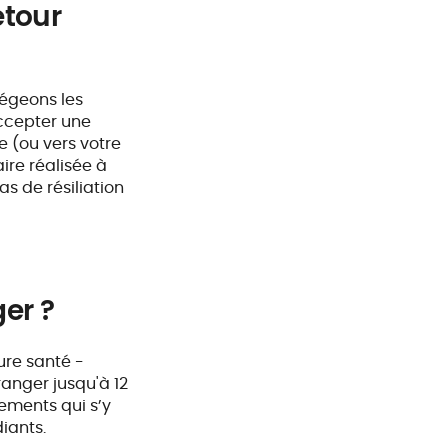
etour
légeons les
ccepter une
e (ou vers votre
aire réalisée à
as de résiliation
er ?
ure santé -
ranger jusqu'à 12
ements qui s’y
iants.