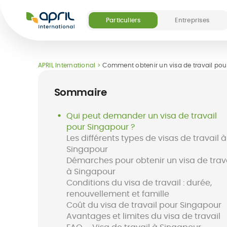
APRIL
International
Particuliers
Entreprises
Nos offres
Nos services digitaux et médicaux
Nos services digitaux et médicaux
Découvrir APRIL
Devenir partenai
APRIL International
Comment obtenir un visa de travail pou
(5)
Sommaire
Qui peut demander un visa de travail
pour Singapour ?
Les différents types de visas de travail à
Singapour
Assurance
Destinations
Application Easy
Assurance
FAQ
Easy Pay Card
séjo
Démarches pour obtenir un visa de trav
expatrié
Claim
à l'étranger
à Singapour
Conditions du visa de travail : durée,
renouvellement et famille
Coût du visa de travail pour Singapour
Avantages et limites du visa de travail