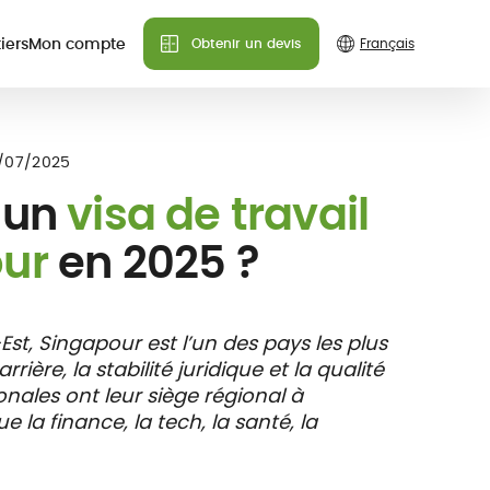
iers
Mon compte
Obtenir un devis
Besoin d'aide ?
Besoin d'aide ?
Besoin d'aide ?
ances
1/07/2025
Nous pouvons répondre à
Nous pouvons répondre à
Nous pouvons répondre à
 un
visa de travail
toutes vos questions.
toutes vos questions.
toutes vos questions.
ur
en 2025 ?
Contactez-nous
Contactez-nous
Contactez-nous
FAQ
FAQ
FAQ
nce
x de
Carte assuré
st, Singapour est l’un des pays les plus
s &
 tiers
digitale
ère, la stabilité juridique et la qualité
es
nales ont leur siège régional à
 la finance, la tech, la santé, la