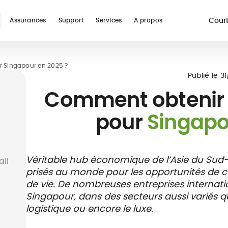
Court
Assurances
Support
Services
A propos
re
r Singapour en 2025 ?
Voir toutes les assur
Publié le
3
Comment obtenir
pour
Singapo
ur
Assurance
Guides
Téléconsultation
Assurance
Glossaire
Prise en charge
Assura
Réseau
Véritable hub économique de l’Asie du Sud-E
ail
digital nomad
médicale
études à
hospitalière
voyage
soins et
prisés au monde pour les opportunités de carri
l'étranger
vacanc
payant
de vie. De nombreuses entreprises internatio
Singapour, dans des secteurs aussi variés que
logistique ou encore le luxe.